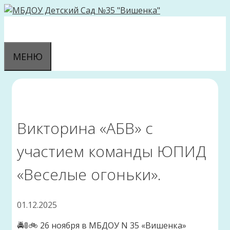
Перейти
к
содержимому
МЕНЮ
Викторина «АБВ» с
участием команды ЮПИД
«Веселые огоньки».
01.12.2025
🚔🚦🚲 26 ноября в МБДОУ N 35 «Вишенка»