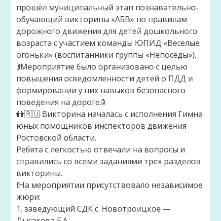
прошёл муниципальный этап познавательно-
обучающий викторины «АБВ» по правилам
дорожного движения для детей дошкольного
возраста с участием команды ЮПИД «Веселые
огоньки» (воспитанники группы «Непоседы»).
🚦Мероприятие было организовано с целью
повышения осведомленности детей о ПДД и
формировании у них навыков безопасного
поведения на дороге.🚦
👫🇷🇺 Викторина началась с исполнения Гимна
юных помощников инспекторов движения
Ростовской области.
Ребята с легкостью отвечали на вопросы и
справились со всеми заданиями трех разделов
викторины.
❗На мероприятии присутствовало независимое
жюри:
1. заведующий СДК с. Новотроицкое —
Лысакова Е.А.;