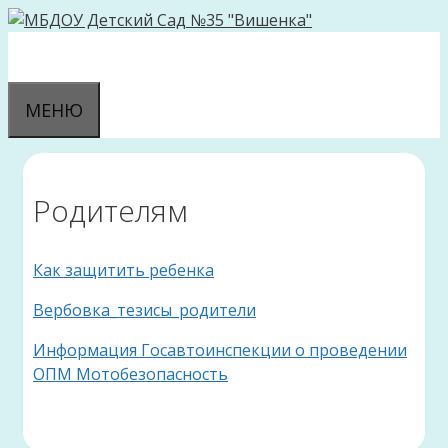
Перейти
к
содержимому
МЕНЮ
Родителям
Как защитить ребенка
Вербовка_тезисы_родители
Информация Госавтоинспекции о проведении
ОПМ Мотобезопасность