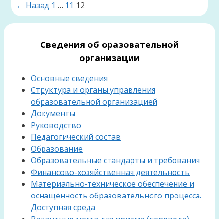
Страница
Страница
Страница
←
Назад
1
…
11
12
Сведения об оразовательной
организации
Основные сведения
Структура и органы управления
образовательной организацией
Документы
Руководство
Педагогический состав
Образование
Образовательные стандарты и требования
Финансово-хозяйственная деятельность
Материально-техническое обеспечение и
оснащённость образовательного процесса.
Доступная среда
Вакантные места для приема (перевода)